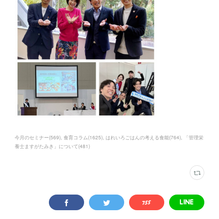
今月のセミナー
(
569
)
食育コラム
(
1625
)
はれいろごはんの考える食能
(
764
)
「管理栄
養士ますがたみき」について
(
481
)