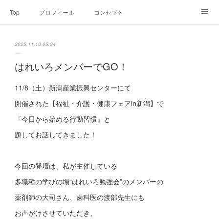
Top
プロフィール
コンセプト
お申込み・内容・料金
セミナーのご案内
2025.11.10 05:24
オンライン個別食事相談
Point of view
コラム
Link
はれいろメンバーでGO！
SNS
11/8（土）新潟産業振興センターにて
開催された【福祉・介護・健康フェアin新潟】で
『今日から始める行動習慣』と
題してお話してきました！
今回の登壇は、私が主催している
多職種の学びの場“はれいろ勉強会”のメンバーの
薬剤師の大司さん、歯科医の渡部先生にも
お声がけさせていただき、