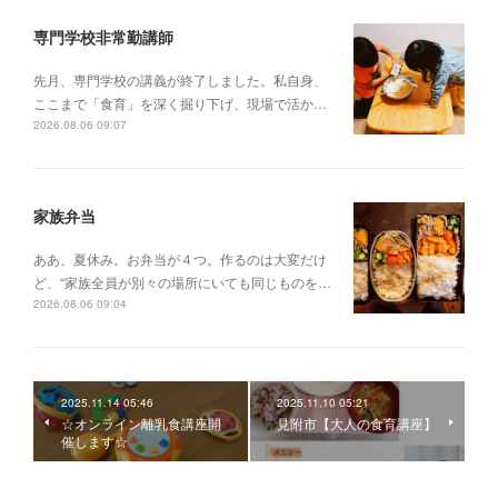
専門学校非常勤講師
先月、専門学校の講義が終了しました。私自身、
ここまで「食育」を深く掘り下げ、現場で活か…
2026.08.06 09:07
家族弁当
ああ、夏休み。お弁当が４つ。作るのは大変だけ
ど、“家族全員が別々の場所にいても同じものを…
2026.08.06 09:04
2025.11.14 05:46
2025.11.10 05:21
☆オンライン離乳食講座開
見附市【大人の食育講座】
催します☆