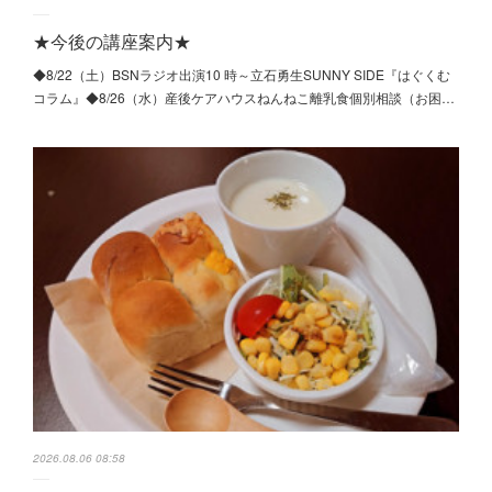
★今後の講座案内★
◆8/22（土）BSNラジオ出演10 時～立石勇生SUNNY SIDE『はぐくむ
コラム』◆8/26（水）産後ケアハウスねんねこ離乳食個別相談（お困…
2026.08.06 08:58