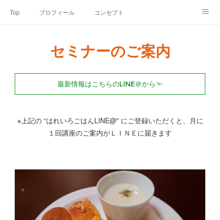
Top
プロフィール
コンセプト
お申込み・内容・料金
セミナーのご案内
セミナーのご案内
オンライン個別食事相談
Point of view
コラム
Link
最新情報はこちらのLINE＠から☜
SNS
※上記の “はれいろごはんLINE@" にご登録いただくと、月に
１回講座のご案内がＬＩＮＥに届きます