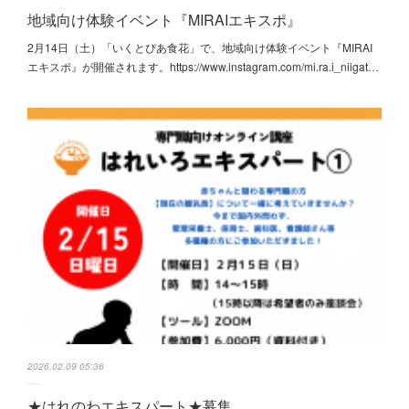
地域向け体験イベント『MIRAIエキスポ』
2月14日（土）「いくとぴあ食花」で、地域向け体験イベント『MIRAI
エキスポ』が開催されます。https://www.instagram.com/mi.ra.i_niigat…
2026.02.09 05:36
★はれのわエキスパート★募集