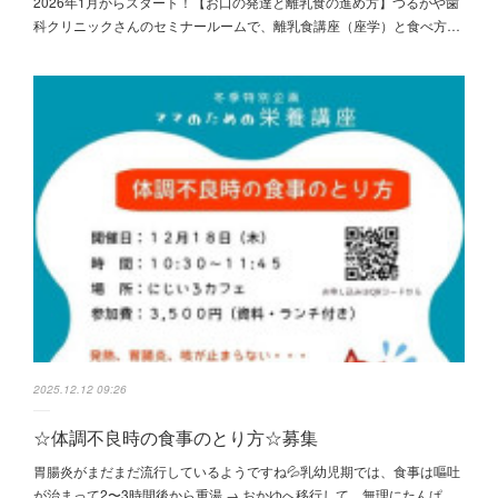
2026年1月からスタート！【お口の発達と離乳食の進め方】つるがや歯
科クリニックさんのセミナールームで、離乳食講座（座学）と食べ方…
2025.12.12 09:26
☆体調不良時の食事のとり方☆募集
胃腸炎がまだまだ流行しているようですね💦乳幼児期では、食事は嘔吐
が治まって2〜3時間後から重湯 → おかゆへ移行して、無理にたんぱ…