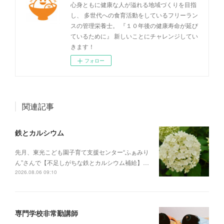
心身ともに健康な人が溢れる地域づくりを目指
し、 多世代への食育活動をしているフリーラン
スの管理栄養士。 『１０年後の健康寿命が延び
ているために』 新しいことにチャレンジしてい
きます！
フォロー
関連記事
鉄とカルシウム
先月、東光こども園子育て支援センター“ふぁみり
ん”さんで【不足しがちな鉄とカルシウム補給】…
2026.08.06 09:10
専門学校非常勤講師