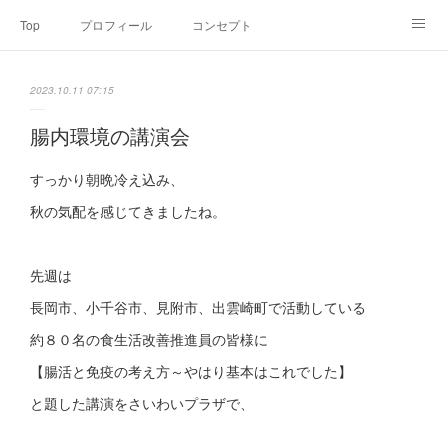
Top
プロフィール
コンセプト
お申込み・内容・料金
セミナーのご案内
2023.10.11 07:15
オンライン個別食事相談
Point of view
コラム
Link
腸内環境の講演会
SNS
すっかり朝晩冷え込み、
秋の気配を感じてきましたね。
先週は
長岡市、小千谷市、見附市、出雲崎町で活動している
約８０名の食生活改善推進員の皆様に
【腸活と免疫の考え方～やはり基本はこれでした】
と題した講演をさいわいプラザで、