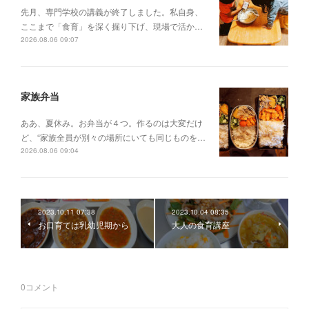
先月、専門学校の講義が終了しました。私自身、
ここまで「食育」を深く掘り下げ、現場で活か…
2026.08.06 09:07
家族弁当
ああ、夏休み。お弁当が４つ。作るのは大変だけ
ど、“家族全員が別々の場所にいても同じものを…
2026.08.06 09:04
2023.10.11 07:38
2023.10.04 08:35
お口育ては乳幼児期から
大人の食育講座
0
コメント