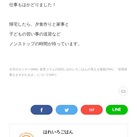
仕事もはかどりました！
帰宅したら、夕食作りと家事と
子どもの習い事の送迎など
ノンストップの時間が待っています。
今月のセミナー
(
569
)
食育コラム
(
1625
)
はれいろごはんの考える食能
(
764
)
「管理栄
養士ますがたみき」について
(
481
)
はれいろごはん