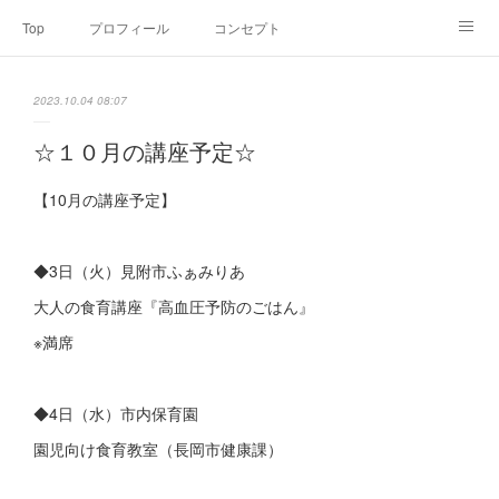
Top
プロフィール
コンセプト
お申込み・内容・料金
セミナーのご案内
2023.10.04 08:07
オンライン個別食事相談
Point of view
コラム
Link
☆１０月の講座予定☆
SNS
【10月の講座予定】
◆3日（火）見附市ふぁみりあ
大人の食育講座『高血圧予防のごはん』
※満席
◆4日（水）市内保育園
園児向け食育教室（長岡市健康課）