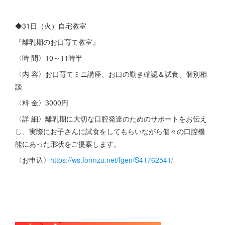
◆31日（火）自宅教室
『離乳期のお口育て教室』
〈時 間〉10～11時半
〈内 容〉お口育てミニ講座、お口の動き確認＆試食、個別相
談
〈料 金〉3000円
〈詳 細〉離乳期に大切な口腔発達のためのサポートをお伝え
し、実際にお子さんに試食をしてもらいながら個々の口腔機
能にあった形状をご提案します。
〈お申込〉
https://ws.formzu.net/fgen/S41762541/