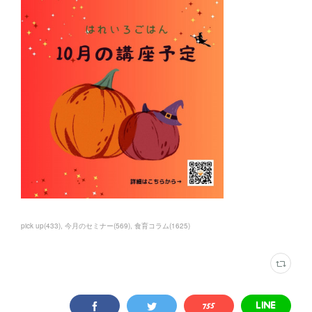
pick up
(
433
)
今月のセミナー
(
569
)
食育コラム
(
1625
)