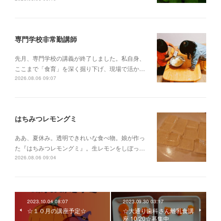
専門学校非常勤講師
先月、専門学校の講義が終了しました。私自身、
ここまで「食育」を深く掘り下げ、現場で活か…
2026.08.06 09:07
はちみつレモングミ
ああ、夏休み。透明できれいな食べ物。娘が作っ
た『はちみつレモングミ』。生レモンをしぼっ…
2026.08.06 09:04
2023.10.04 08:07
2023.09.30 03:17
☆１０月の講座予定☆
☆大通り歯科さん離乳食講
座 10/20☆募集中