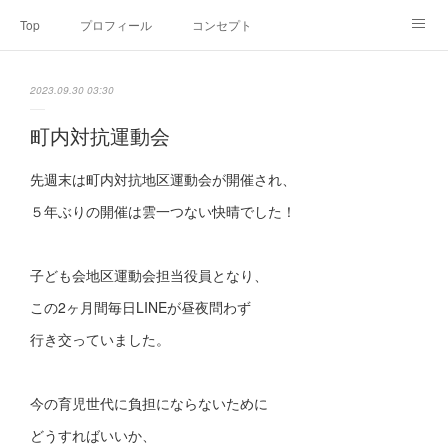
Top
プロフィール
コンセプト
お申込み・内容・料金
セミナーのご案内
2023.09.30 03:30
オンライン個別食事相談
Point of view
コラム
Link
町内対抗運動会
SNS
先週末は町内対抗地区運動会が開催され、
５年ぶりの開催は雲一つない快晴でした！
子ども会地区運動会担当役員となり、
この2ヶ月間毎日LINEが昼夜問わず
行き交っていました。
今の育児世代に負担にならないために
どうすればいいか、