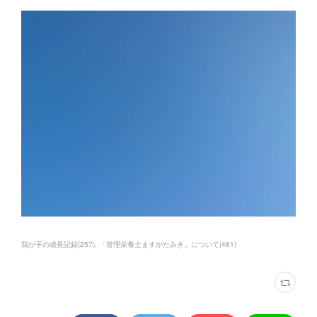
我が子の成長記録
(
257
)
「管理栄養士ますがたみき」について
(
481
)