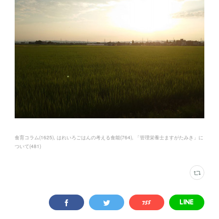
食育コラム
(
1625
)
はれいろごはんの考える食能
(
764
)
「管理栄養士ますがたみき」に
ついて
(
481
)