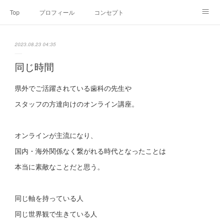
Top
プロフィール
コンセプト
お申込み・内容・料金
セミナーのご案内
2023.08.23 04:35
オンライン個別食事相談
Point of view
コラム
Link
同じ時間
SNS
県外でご活躍されている歯科の先生や
スタッフの方達向けのオンライン講座。
オンラインが主流になり、
国内・海外関係なく繋がれる時代となったことは
本当に素敵なことだと思う。
同じ軸を持っている人
同じ世界観で生きている人