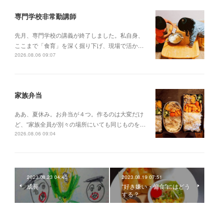
専門学校非常勤講師
先月、専門学校の講義が終了しました。私自身、
ここまで「食育」を深く掘り下げ、現場で活か…
2026.08.06 09:07
家族弁当
ああ、夏休み。お弁当が４つ。作るのは大変だけ
ど、“家族全員が別々の場所にいても同じものを…
2026.08.06 09:04
2023.08.23 04:40
2023.08.19 07:51
成長
“好き嫌い・偏食”にはどう
する？