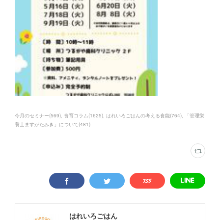
今月のセミナー
(
569
)
食育コラム
(
1625
)
はれいろごはんの考える食能
(
764
)
「管理栄
養士ますがたみき」について
(
481
)
はれいろごはん