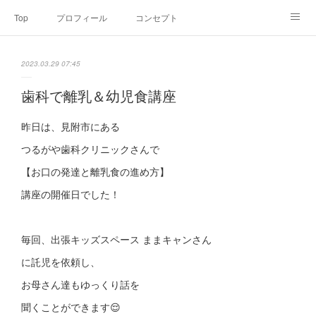
Top
プロフィール
コンセプト
お申込み・内容・料金
セミナーのご案内
2023.03.29 07:45
オンライン個別食事相談
Point of view
コラム
Link
歯科で離乳＆幼児食講座
SNS
昨日は、見附市にある
つるがや歯科クリニックさんで
【お口の発達と離乳食の進め方】
講座の開催日でした！
毎回、出張キッズスペース ままキャンさん
に託児を依頼し、
お母さん達もゆっくり話を
聞くことができます😌