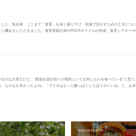
ました。私自身、ここまで「食育」を深く掘り下げ、現場で活かすための工夫につい
よい機会をいただきました。食育実践計画やPDCAサイクルの作成、食育シアターや
るのは大変だけど、“家族全員が別々の場所にいても同じものを食べている”と思う
味、なかなか良かったよね」「マリネはもっと酸っぱくしたほうがいいね」と、お弁
2022.08.09 20:31