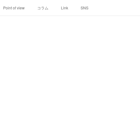
Point of view
コラム
Link
SNS