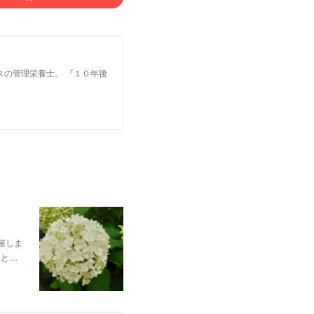
スの管理栄養士。 『１０年後
催しま
いと…