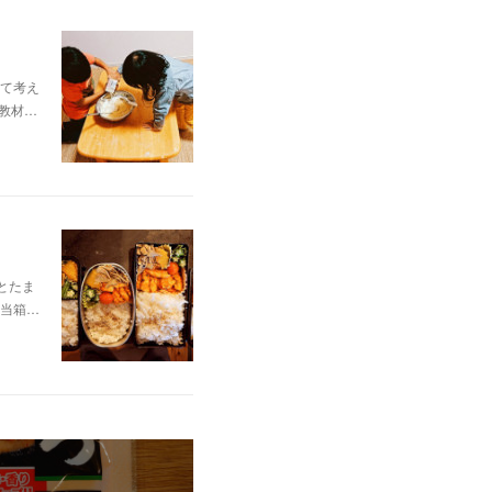
て考え
教材…
とたま
当箱…