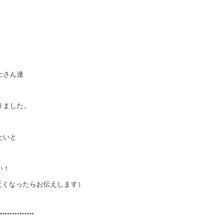
士さん達
りました。
たいと
い！
近くなったらお伝えします）
***************