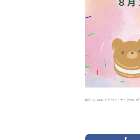
pick up
(
433
)
今月のセミナー
(
569
)
食