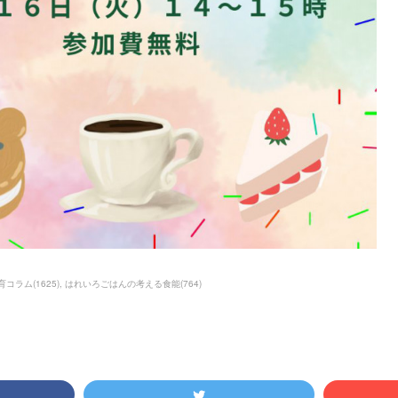
育コラム
(
1625
)
はれいろごはんの考える食能
(
764
)