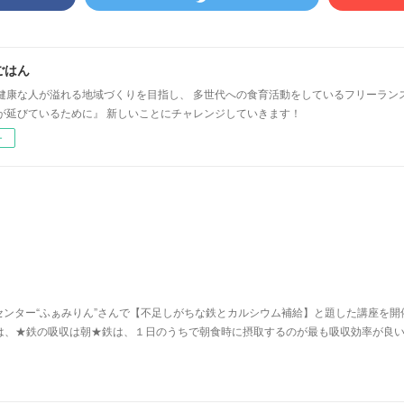
ごはん
健康な人が溢れる地域づくりを目指し、 多世代への食育活動をしているフリーラン
が延びているために』 新しいことにチャレンジしていきます！
ー
ンター“ふぁみりん”さんで【不足しがちな鉄とカルシウム補給】と題した講座を開
は、★鉄の吸収は朝★​鉄は、１日のうちで朝食時に摂取するのが最も吸収効率が良