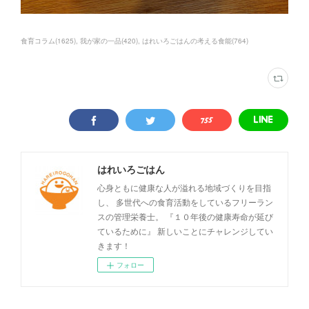
食育コラム
(
1625
)
我が家の一品
(
420
)
はれいろごはんの考える食能
(
764
)
はれいろごはん
心身ともに健康な人が溢れる地域づくりを目指
し、 多世代への食育活動をしているフリーラン
スの管理栄養士。 『１０年後の健康寿命が延び
ているために』 新しいことにチャレンジしてい
きます！
フォロー