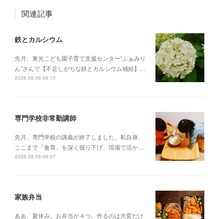
関連記事
鉄とカルシウム
先月、東光こども園子育て支援センター“ふぁみり
ん”さんで【不足しがちな鉄とカルシウム補給】…
2026.08.06 09:10
専門学校非常勤講師
先月、専門学校の講義が終了しました。私自身、
ここまで「食育」を深く掘り下げ、現場で活か…
2026.08.06 09:07
家族弁当
ああ、夏休み。お弁当が４つ。作るのは大変だけ