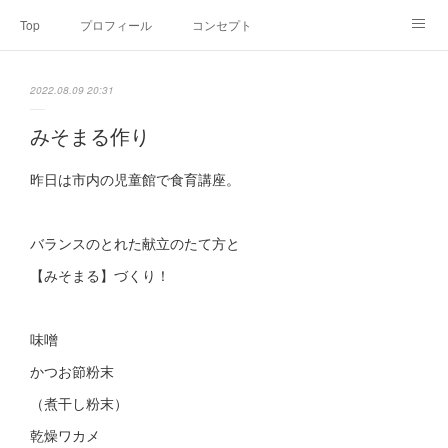
Top
プロフィール
コンセプト
お申込み・内容・料金
セミナーのご案内
2022.08.09 20:31
オンライン個別食事相談
Point of view
コラム
Link
みそまる作り
SNS
昨日は市内の児童館で食育講座。
バランスのとれた献立のたて方と
【みそまる】づくり！
味噌
かつお節粉末
（煮干し粉末）
乾燥ワカメ