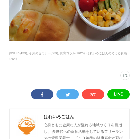
pick up
(
433
)
今月のセミナー
(
569
)
食育コラム
(
1625
)
はれいろごはんの考える食能
(
764
)
はれいろごはん
心身ともに健康な人が溢れる地域づくりを目指
し、 多世代への食育活動をしているフリーラン
スの管理栄養士。 『１０年後の健康寿命が延び