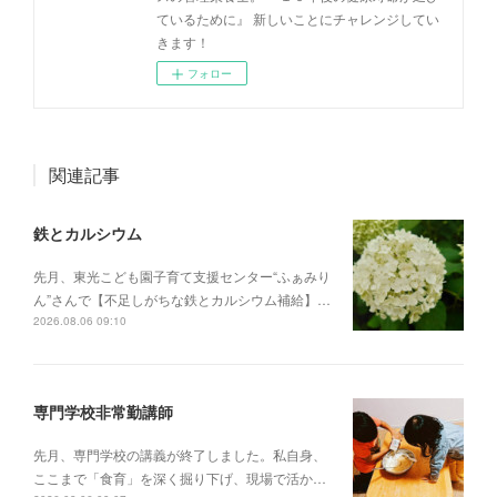
ているために』 新しいことにチャレンジしてい
きます！
フォロー
関連記事
鉄とカルシウム
先月、東光こども園子育て支援センター“ふぁみり
ん”さんで【不足しがちな鉄とカルシウム補給】…
2026.08.06 09:10
専門学校非常勤講師
先月、専門学校の講義が終了しました。私自身、
ここまで「食育」を深く掘り下げ、現場で活か…