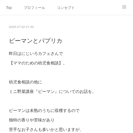
Top
プロフィール
コンセプト
お申込み・内容・料金
セミナーのご案内
2022.07.02 01:40
オンライン個別食事相談
Point of view
コラム
Link
ピーマンとパプリカ
SNS
昨日はにじいろカフェさんで
【ママのための幼児食相談】。
幼児食相談の他に
ミニ野菜講座『ピーマン』についてのお話を。
ピーマンは未熟のうちに収穫するので
独特の香りや苦味があり
苦手なお子さんも多いかと思いますが、