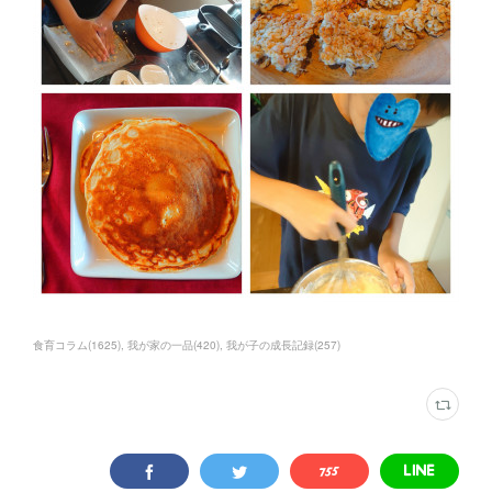
食育コラム
(
1625
)
我が家の一品
(
420
)
我が子の成長記録
(
257
)