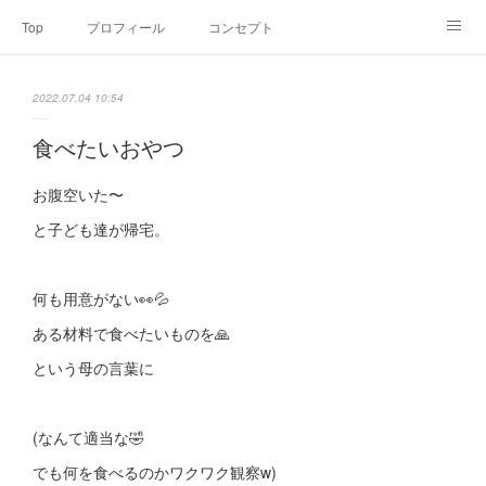
Top
プロフィール
コンセプト
お申込み・内容・料金
セミナーのご案内
2022.07.04 10:54
オンライン個別食事相談
Point of view
コラム
Link
食べたいおやつ
SNS
お腹空いた〜
と子ども達が帰宅。
何も用意がない👀💦
ある材料で食べたいものを🙏
という母の言葉に
(なんて適当な🤣
でも何を食べるのかワクワク観察w)