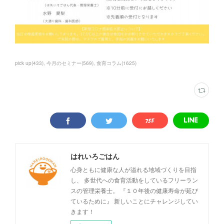
pick up
(
433
)
今月のセミナー
(
569
)
食育コラム
(
1625
)
はれいろごはん
心身ともに健康な人が溢れる地域づくりを目指
し、 多世代への食育活動をしているフリーラン
スの管理栄養士。 『１０年後の健康寿命が延び
ているために』 新しいことにチャレンジしてい
きます！