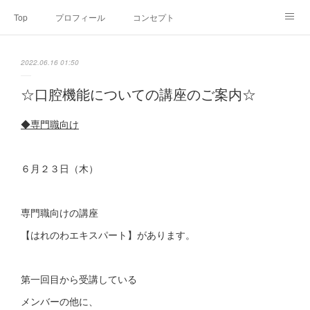
Top
プロフィール
コンセプト
お申込み・内容・料金
セミナーのご案内
2022.06.16 01:50
オンライン個別食事相談
Point of view
コラム
Link
☆口腔機能についての講座のご案内☆
SNS
◆専門職向け
６月２３日（木）
専門職向けの講座
【はれのわエキスパート】があります。
第一回目から受講している
メンバーの他に、