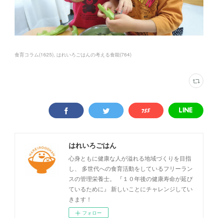
食育コラム
(
1625
)
はれいろごはんの考える食能
(
764
)
はれいろごはん
心身ともに健康な人が溢れる地域づくりを目指
し、 多世代への食育活動をしているフリーラン
スの管理栄養士。 『１０年後の健康寿命が延び
ているために』 新しいことにチャレンジしてい
きます！
フォロー