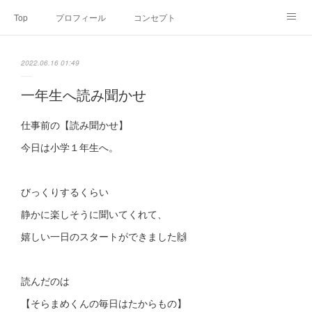
Top
プロフィール
コンセプト
お申込み・内容・料金
セミナーのご案内
2022.06.16 01:49
オンライン個別食事相談
Point of view
コラム
Link
一年生へ読み聞かせ
SNS
仕事前の【読み聞かせ】
今日は小学１年生へ。
びっくりするくらい
静かに楽しそうに聞いてくれて、
嬉しい一日のスタートができました🙌
読んだのは
【そらまめくんの毎日はたからもの】