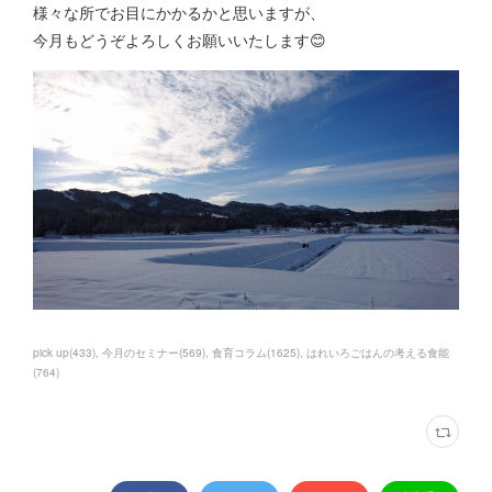
様々な所でお目にかかるかと思いますが、
今月もどうぞよろしくお願いいたします😊
pick up
(
433
)
今月のセミナー
(
569
)
食育コラム
(
1625
)
はれいろごはんの考える食能
(
764
)