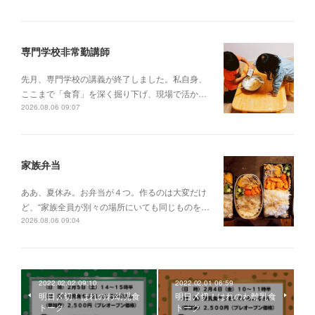
専門学校非常勤講師
先月、専門学校の講義が終了しました。私自身、
ここまで「食育」を深く掘り下げ、現場で活か…
2026.08.06 09:07
家族弁当
ああ、夏休み。お弁当が４つ。作るのは大変だけ
ど、“家族全員が別々の場所にいても同じものを…
2026.08.06 09:04
2022.02.02 09:10
2022.02.01 06:59
明日〆切！はれのわ幼児食
明日〆切！はれのわ離乳食
トーク
トーク