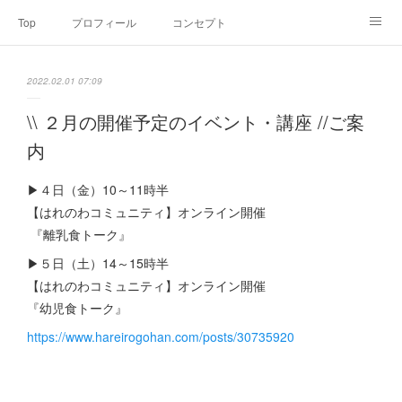
Top
プロフィール
コンセプト
お申込み・内容・料金
セミナーのご案内
2022.02.01 07:09
オンライン個別食事相談
Point of view
コラム
Link
\\ ２月の開催予定のイベント・講座 //ご案
内
SNS
▶４日（金）10～11時半
【はれのわコミュニティ】オンライン開催
『離乳食トーク』
▶５日（土）14～15時半
【はれのわコミュニティ】オンライン開催
『幼児食トーク』
https://www.hareirogohan.com/posts/30735920