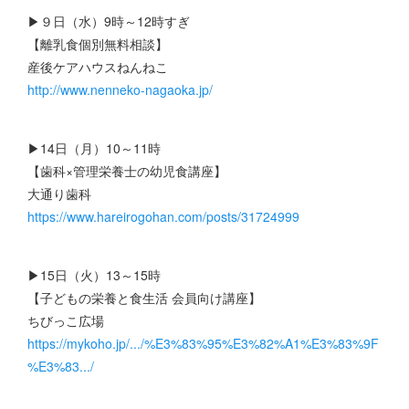
▶９日（水）9時～12時すぎ
【離乳食個別無料相談】
産後ケアハウスねんねこ
http://www.nenneko-nagaoka.jp/
▶14日（月）10～11時
【歯科×管理栄養士の幼児食講座】
大通り歯科
https://www.hareirogohan.com/posts/31724999
▶15日（火）13～15時
【子どもの栄養と食生活 会員向け講座】
ちびっこ広場
https://mykoho.jp/.../%E3%83%95%E3%82%A1%E3%83%9F
%E3%83.../