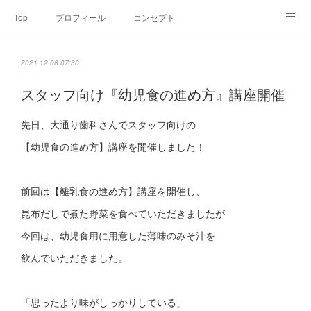
Top
プロフィール
コンセプト
お申込み・内容・料金
セミナーのご案内
2021.12.08 07:30
オンライン個別食事相談
Point of view
コラム
Link
スタッフ向け『幼児食の進め方』講座開催
SNS
先日、大通り歯科さんでスタッフ向けの
【幼児食の進め方】講座を開催しました！
前回は【離乳食の進め方】講座を開催し、
昆布だしで煮た野菜を食べていただきましたが
今回は、幼児食用に用意した薄味のみそ汁を
飲んでいただきました。
「思ったより味がしっかりしている」