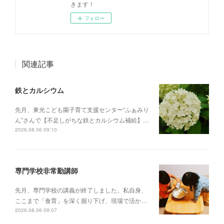
きます！
フォロー
関連記事
鉄とカルシウム
先月、東光こども園子育て支援センター“ふぁみり
ん”さんで【不足しがちな鉄とカルシウム補給】…
2026.08.06 09:10
専門学校非常勤講師
先月、専門学校の講義が終了しました。私自身、
ここまで「食育」を深く掘り下げ、現場で活か…
2026.08.06 09:07