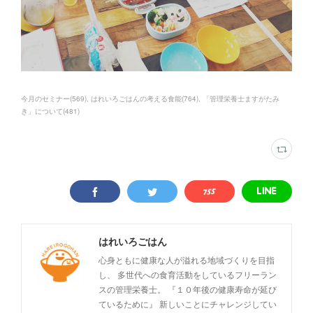
今月のセミナー
(
569
)
はれいろごはんの考える食能
(
764
)
「管理栄養士ますがたみ
き」について
(
481
)
はれいろごはん
心身ともに健康な人が溢れる地域づくりを目指
し、 多世代への食育活動をしているフリーラン
スの管理栄養士。 『１０年後の健康寿命が延び
ているために』 新しいことにチャレンジしてい