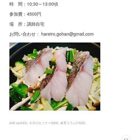
時 間：10:30～13:00頃
参加費：4500円
場 所：講師自宅
お問い合わせ： hareiro.gohan@gmail.com
pick up
(
433
)
今月のセミナー
(
569
)
食育コラム
(
1625
)