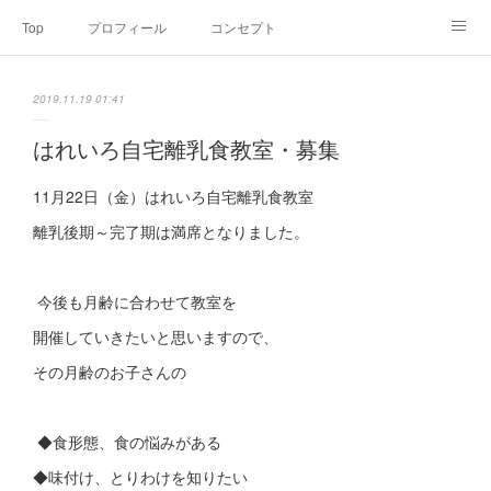
Top
プロフィール
コンセプト
お申込み・内容・料金
セミナーのご案内
2019.11.19 01:41
オンライン個別食事相談
Point of view
コラム
Link
はれいろ自宅離乳食教室・募集
SNS
11月22日（金）はれいろ自宅離乳食教室
離乳後期～完了期は満席となりました。
今後も月齢に合わせて教室を
開催していきたいと思いますので、
その月齢のお子さんの
◆食形態、食の悩みがある
◆味付け、とりわけを知りたい