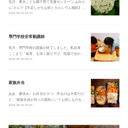
先月、東光こども園子育て支援センター“ふぁみり
ん”さんで【不足しがちな鉄とカルシウム補給】…
2026.08.06 09:10
専門学校非常勤講師
先月、専門学校の講義が終了しました。私自身、
ここまで「食育」を深く掘り下げ、現場で活か…
2026.08.06 09:07
家族弁当
ああ、夏休み。お弁当が４つ。作るのは大変だけ
ど、“家族全員が別々の場所にいても同じものを…
2026.08.06 09:04