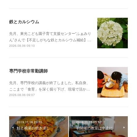
鉄とカルシウム
先月、東光こども園子育て支援センター“ふぁみり
ん”さんで【不足しがちな鉄とカルシウム補給】…
2026.08.06 09:10
専門学校非常勤講師
先月、専門学校の講義が終了しました。私自身、
ここまで「食育」を深く掘り下げ、現場で活か…
2026.08.06 09:07
2019.11.16 20:55
2019.11.15 05:57
鮭と根菜の焼き浸し
初開催の教室は中止に