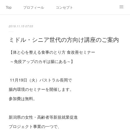
Top
プロフィール
コンセプト
お申込み・内容・料金
セミナーのご案内
2019.11.15 07:03
オンライン個別食事相談
Point of view
コラム
Link
ミドル・シニア世代の方向け講座のご案内
SNS
【体と心を整える食事のとり方 食改善セミナー
～免疫アップのカギは腸にある～】
11月19日（火）パストラル長岡で
腸内環境のセミナーを開催します。
参加費は無料。
新潟県の女性・高齢者等新規就業促進
プロジェクト事業の一つで、