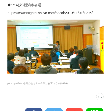
◆1/14(火)新潟市会場
https://www.niigata-active.com/secal/2019/11/01/1295/
pick up
(
434
)
今月のセミナー
(
570
)
食育コラム
(
1626
)