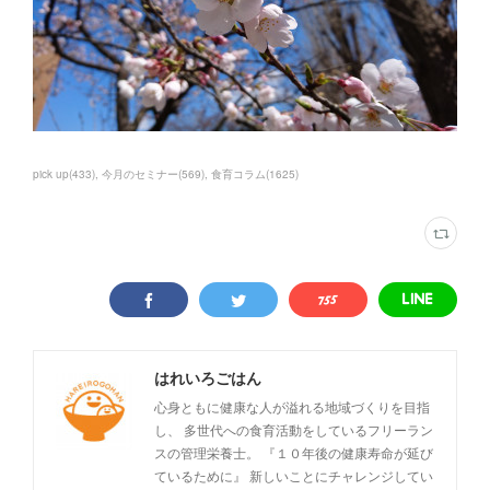
pick up
(
433
)
今月のセミナー
(
569
)
食育コラム
(
1625
)
はれいろごはん
心身ともに健康な人が溢れる地域づくりを目指
し、 多世代への食育活動をしているフリーラン
スの管理栄養士。 『１０年後の健康寿命が延び
ているために』 新しいことにチャレンジしてい