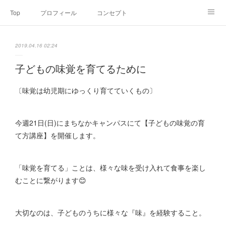
Top
プロフィール
コンセプト
お申込み・内容・料金
セミナーのご案内
2019.04.16 02:24
オンライン個別食事相談
Point of view
コラム
Link
子どもの味覚を育てるために
SNS
〔味覚は幼児期にゆっくり育てていくもの〕
今週21日(日)にまちなかキャンパスにて【子どもの味覚の育
て方講座】を開催します。
「味覚を育てる」ことは、様々な味を受け入れて食事を楽し
むことに繋がります😊
大切なのは、子どものうちに様々な『味』を経験すること。