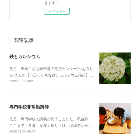
きます！
フォロー
関連記事
鉄とカルシウム
先月、東光こども園子育て支援センター“ふぁみり
ん”さんで【不足しがちな鉄とカルシウム補給】…
2026.08.06 09:10
専門学校非常勤講師
先月、専門学校の講義が終了しました。私自身、
ここまで「食育」を深く掘り下げ、現場で活か…
2026.08.06 09:07