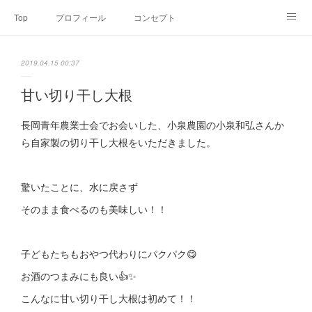
Top
プロフィール
コンセプト
お申込み・内容・料金
セミナーのご案内
2019.04.15 00:37
オンライン個別食事相談
Point of view
コラム
Link
甘い切り干し大根
SNS
長岡青年農業士会でお会いした、小泉農園の小泉和弘さんか
ら自家製の切り干し大根をいただきました。
驚いたことに、水に戻さず
そのまま食べるのも美味しい！！
子どもたちもおやつ代わりにパクパク😋
お酒のつまみにも良い👍✨
こんなに甘い切り干し大根は初めて！！