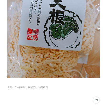
食育コラム
(
1626
)
我が家の一品
(
420
)