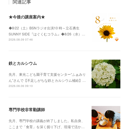
関連記事
★今後の講座案内★
◆8/22（土）BSNラジオ出演10 時～立石勇生
SUNNY SIDE『はぐくむコラム』◆8/26（水）…
2026.08.09 07:46
鉄とカルシウム
先月、東光こども園子育て支援センター“ふぁみり
ん”さんで【不足しがちな鉄とカルシウム補給】…
2026.08.06 09:10
専門学校非常勤講師
先月、専門学校の講義が終了しました。私自身、
ここまで「食育」を深く掘り下げ、現場で活か…