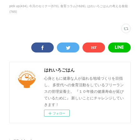
pick up
(
434
)
今月のセミナー
(
570
)
食育コラム
(
1626
)
はれいろごはんの考える食能
(
765
)
はれいろごはん
心身ともに健康な人が溢れる地域づくりを目指
し、 多世代への食育活動をしているフリーラン
スの管理栄養士。 『１０年後の健康寿命が延び
ているために』 新しいことにチャレンジしてい
きます！
フォロー