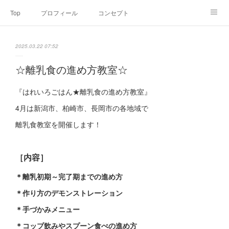
Top
プロフィール
コンセプト
お申込み・内容・料金
セミナーのご案内
2025.03.22 07:52
オンライン個別食事相談
Point of view
コラム
Link
☆離乳食の進め方教室☆
SNS
『はれいろごはん★離乳食の進め方教室』
4月は新潟市、柏崎市、長岡市の各地域で
離乳食教室を開催します！
［内容］
＊離乳初期～完了期までの進め方
＊作り方のデモンストレーション
＊手づかみメニュー
＊コップ飲みやスプーン食べの進め方