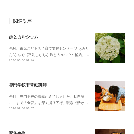
関連記事
鉄とカルシウム
先月、東光こども園子育て支援センター“ふぁみり
ん”さんで【不足しがちな鉄とカルシウム補給】…
2026.08.06 09:10
専門学校非常勤講師
先月、専門学校の講義が終了しました。私自身、
ここまで「食育」を深く掘り下げ、現場で活か…
2026.08.06 09:07
家族弁当