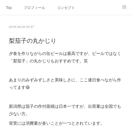
Top
プロフィール
コンセプト
お申込み・内容・料金
セミナーのご案内
2018.08.09 03:47
オンライン個別食事相談
Point of view
コラム
Link
梨茄子の丸かじり
SNS
夕食を作りながらの缶ビールは最高ですが、ビールではなく
「梨茄子」の丸かじりもおすすめです。笑
あまりのみずみずしさと美味しさに、ここ連日食べながら作
ってます😆
新潟県は茄子の作付面積は日本一ですが、出荷量は全国でも
少ない方。
背景には消費量が多いことが一つとされています。