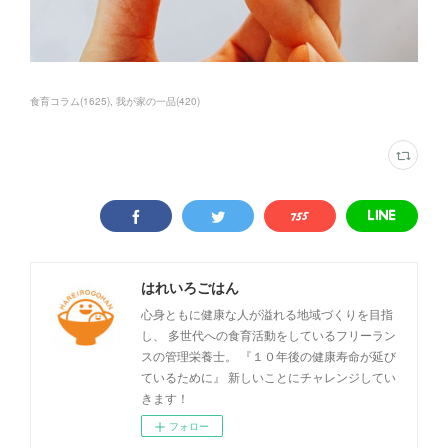
食育コラム
(
1625
)
我が家の一品
(
420
)
はれいろごはん
心身ともに健康な人が溢れる地域づくりを目指
し、 多世代への食育活動をしているフリーラン
スの管理栄養士。 『１０年後の健康寿命が延び
ているために』 新しいことにチャレンジしてい
きます！
フォロー