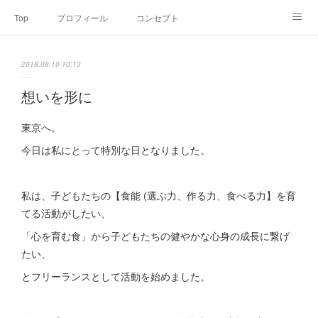
Top
プロフィール
コンセプト
お申込み・内容・料金
セミナーのご案内
2018.08.10 10:13
オンライン個別食事相談
Point of view
コラム
Link
想いを形に
SNS
東京へ。
今日は私にとって特別な日となりました。
私は、子どもたちの【食能 (選ぶ力、作る力、食べる力】を育
てる活動がしたい、
「心を育む食」から子どもたちの健やかな心身の成長に繋げ
たい、
とフリーランスとして活動を始めました。