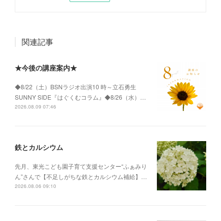
関連記事
★今後の講座案内★
◆8/22（土）BSNラジオ出演10 時～立石勇生
SUNNY SIDE『はぐくむコラム』◆8/26（水）…
2026.08.09 07:46
鉄とカルシウム
先月、東光こども園子育て支援センター“ふぁみり
ん”さんで【不足しがちな鉄とカルシウム補給】…
2026.08.06 09:10