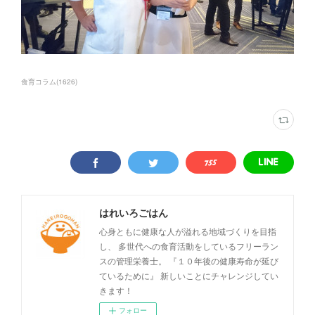
食育コラム
(
1626
)
はれいろごはん
心身ともに健康な人が溢れる地域づくりを目指
し、 多世代への食育活動をしているフリーラン
スの管理栄養士。 『１０年後の健康寿命が延び
ているために』 新しいことにチャレンジしてい
きます！
フォロー