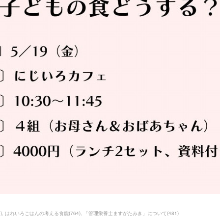
5
)
はれいろごはんの考える食能
(
764
)
「管理栄養士ますがたみき」について
(
481
)