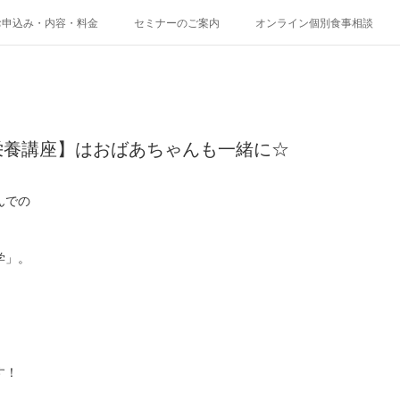
お申込み・内容・料金
セミナーのご案内
オンライン個別食事相談
栄養講座】はおばあちゃんも一緒に☆
んでの
。
学」。
す！