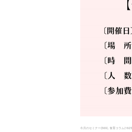
今月のセミナー
(
569
)
食育コラム
(
162