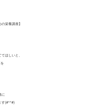
めの栄養講座】
ててほしいと、
座を
。
緒に
(#^^#)