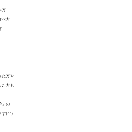
べ方
食べ方
た方
れた方や
った方も
学」の
(^^)