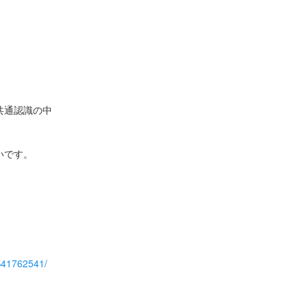
共通認識の中
いです。
〉
/S41762541/