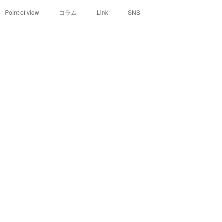
Point of view
コラム
Link
SNS