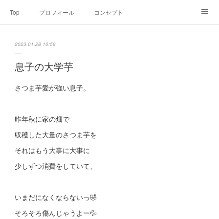
Top
プロフィール
コンセプト
お申込み・内容・料金
セミナーのご案内
2023.01.28 10:58
オンライン個別食事相談
Point of view
コラム
Link
息子の大学芋
SNS
さつま芋愛が強い息子。
昨年秋に家の畑で
収穫した大量のさつま芋を
それはもう大事に大事に
少しずつ消費をしていて、
いまだになくならないっ🤣
そろそろ傷んじゃうよー💦