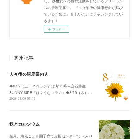
し、 多世代への食育活動をしているフリーラン
スの管理栄養士。 『１０年後の健康寿命が延び
ているために』 新しいことにチャレンジしてい
きます！
フォロー
関連記事
★今後の講座案内★
◆8/22（土）BSNラジオ出演10 時～立石勇生
SUNNY SIDE『はぐくむコラム』◆8/26（水）…
2026.08.09 07:46
鉄とカルシウム
先月、東光こども園子育て支援センター“ふぁみり