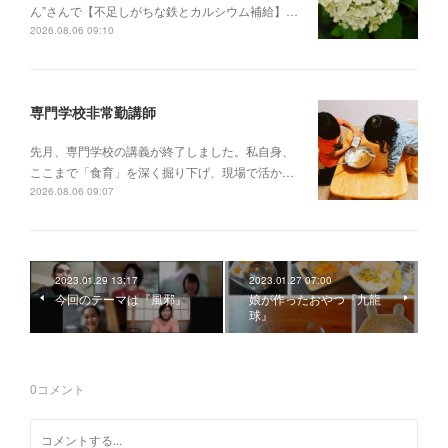
ん”さんで【不足しがちな鉄とカルシウム補給】…
2026.08.06 09:10
専門学校非常勤講師
先月、専門学校の講義が終了しました。私自身、
ここまで「食育」を深く掘り下げ、現場で活か…
2026.08.06 09:07
2023.01.29 13:17
2023.01.27 07:00
今回のテーマは『風邪』
娘が作ったおやつ『九龍
球』
0
コメント