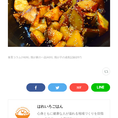
食育コラム
(
1626
)
我が家の一品
(
420
)
我が子の成長記録
(
257
)
はれいろごはん
心身ともに健康な人が溢れる地域づくりを目指