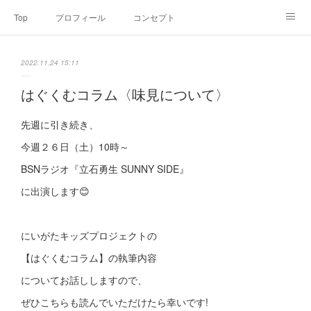
Top
プロフィール
コンセプト
お申込み・内容・料金
セミナーのご案内
2022.11.24 15:11
オンライン個別食事相談
Point of view
コラム
Link
はぐくむコラム〈味見について〉
SNS
先週に引き続き、
今週２６日（土）10時～
BSNラジオ『立石勇生 SUNNY SIDE』
に出演します😊
にいがたキッズプロジェクトの
【はぐくむコラム】の執筆内容
についてお話ししますので、
ぜひこちらも読んでいただけたら幸いです!