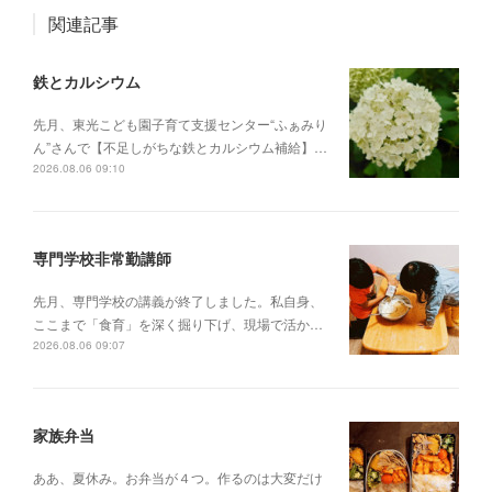
関連記事
鉄とカルシウム
先月、東光こども園子育て支援センター“ふぁみり
ん”さんで【不足しがちな鉄とカルシウム補給】…
2026.08.06 09:10
専門学校非常勤講師
先月、専門学校の講義が終了しました。私自身、
ここまで「食育」を深く掘り下げ、現場で活か…
2026.08.06 09:07
家族弁当
ああ、夏休み。お弁当が４つ。作るのは大変だけ