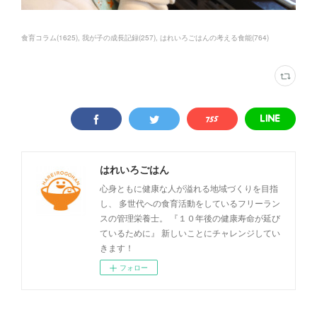
食育コラム
(
1625
)
我が子の成長記録
(
257
)
はれいろごはんの考える食能
(
764
)
はれいろごはん
心身ともに健康な人が溢れる地域づくりを目指
し、 多世代への食育活動をしているフリーラン
スの管理栄養士。 『１０年後の健康寿命が延び
ているために』 新しいことにチャレンジしてい
きます！
フォロー