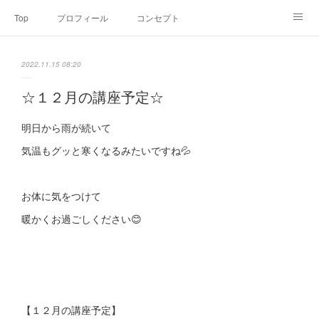
Top
プロフィール
コンセプト
お申込み・内容・料金
セミナーのご案内
2022.11.15 08:20
オンライン個別食事相談
Point of view
コラム
Link
☆１２月の講座予定☆
SNS
明日から雨が続いて
気温もグッと寒くなるみたいですね💦
お体に気をつけて
暖かくお過ごしください😊
【１２月の講座予定】