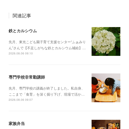
関連記事
鉄とカルシウム
先月、東光こども園子育て支援センター“ふぁみり
ん”さんで【不足しがちな鉄とカルシウム補給】…
2026.08.06 09:10
専門学校非常勤講師
先月、専門学校の講義が終了しました。私自身、
ここまで「食育」を深く掘り下げ、現場で活か…
2026.08.06 09:07
家族弁当