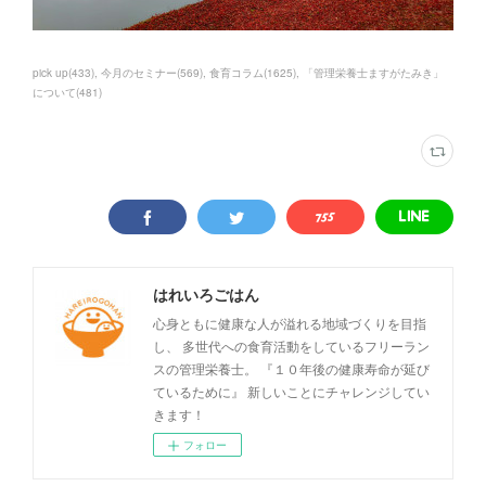
pick up
(
433
)
今月のセミナー
(
569
)
食育コラム
(
1625
)
「管理栄養士ますがたみき」
について
(
481
)
はれいろごはん
心身ともに健康な人が溢れる地域づくりを目指
し、 多世代への食育活動をしているフリーラン
スの管理栄養士。 『１０年後の健康寿命が延び
ているために』 新しいことにチャレンジしてい
きます！
フォロー