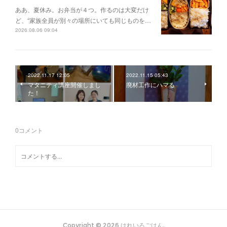
ああ、夏休み。お弁当が４つ。作るのは大変だけ
ど、“家族全員が別々の場所にいても同じものを…
2026.08.06 09:04
2022.11.17 12:05
2022.11.15 05:43
マタニティ講座開催しまし
廃材工作にハマる
た！
0
コメント
Copyright ©
2026
はれいろごはん
.