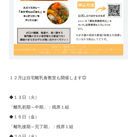
１２月は自宅離乳食教室も開催します😊
◆１３日（火）
「離乳初期～中期」：残席１組
◆１６日（金）
「離乳後期～完了期」：残席１組
◆２０日（火）