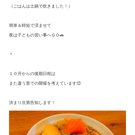
（ごはんは土鍋で炊きました！）
簡単＆時短で済ませて
夜は子どもの習い事へＧＯ🚗
＊
１０月からの後期日程は
また違う形での開催を考えています😊
決まり次第告知します！