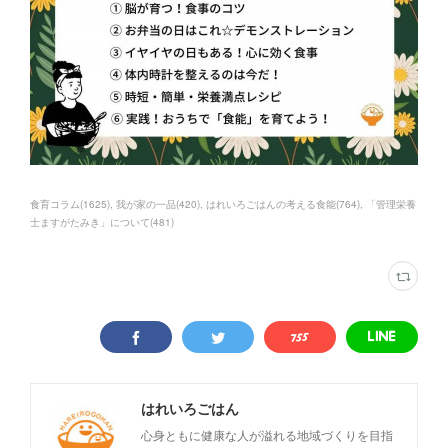
食育コラム
(
1625
)
我が家の一品
(
420
)
はれいろごはんの考える食能
(
764
)
「管理栄養
士ますがたみき」について
(
481
)
はれいろごはん
心身ともに健康な人が溢れる地域づくりを目指