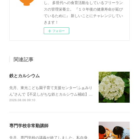
し、 多世代への食育活動をしているフリーラン
スの管理栄養士。 『１０年後の健康寿命が延び
ているために』 新しいことにチャレンジしてい
きます！
フォロー
関連記事
鉄とカルシウム
先月、東光こども園子育て支援センター“ふぁみり
ん”さんで【不足しがちな鉄とカルシウム補給】…
2026.08.06 09:10
専門学校非常勤講師
先月、専門学校の講義が終了しました。私自身、