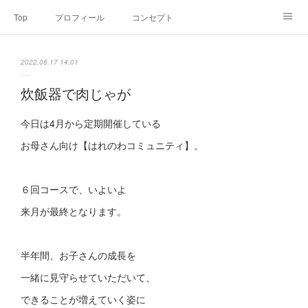
Top
プロフィール
コンセプト
お申込み・内容・料金
セミナーのご案内
2022.08.17 14:01
オンライン個別食事相談
Point of view
コラム
Link
炊飯器で肉じゃが
SNS
今日は4月から定期開催している
お母さん向け【はれのわコミュニティ】。
６回コースで、いよいよ
来月が最終となります。
半年間、お子さんの成長を
一緒に見守らせていただいて、
できることが増えていく姿に