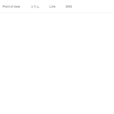
Point of view
コラム
Link
SNS