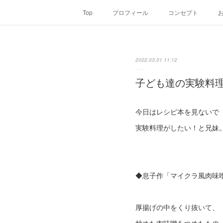
Top
プロフィール
コンセプト
2022.03.01 11:12
子ども達の実験料
今日はレシピ本を見ないで
実験料理がしたい！と兄妹
◆息子作「マイクラ風肉味
厚揚げの中をくり抜いて、