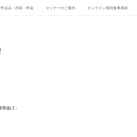
お申込み・内容・料金
セミナーのご案内
オンライン個別食事相談
理
。
噌厚揚げ」