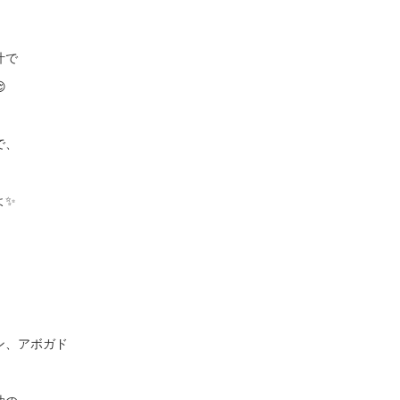
。
汁で

で、
よ✨
ン、アボガド