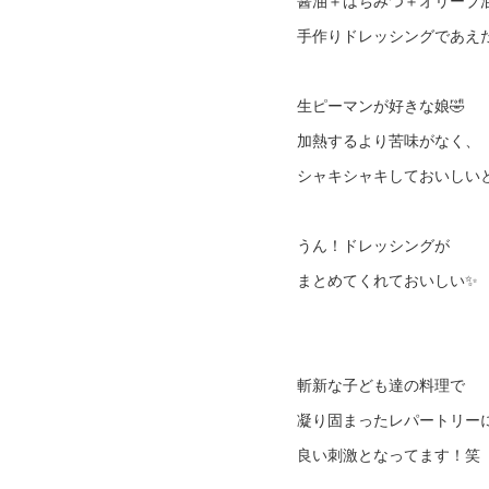
醤油＋はちみつ＋オリーブ
手作りドレッシングであえ
生ピーマンが好きな娘🤣
加熱するより苦味がなく、
シャキシャキしておいしい
うん！ドレッシングが
まとめてくれておいしい✨
斬新な子ども達の料理で
凝り固まったレパートリー
良い刺激となってます！笑