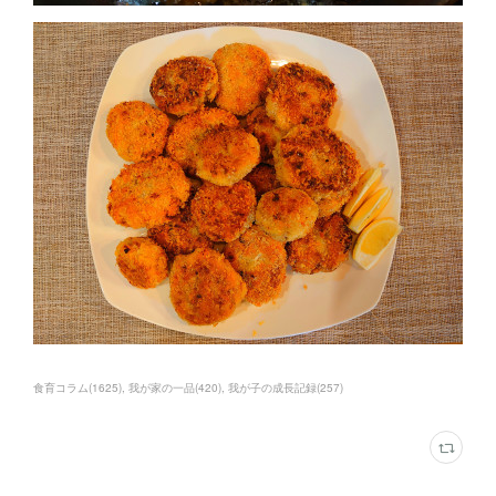
食育コラム
(
1625
)
我が家の一品
(
420
)
我が子の成長記録
(
257
)