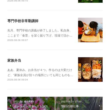
2026.08.06 09:10
専門学校非常勤講師
先月、専門学校の講義が終了しました。私自身、
ここまで「食育」を深く掘り下げ、現場で活か…
2026.08.06 09:07
家族弁当
ああ、夏休み。お弁当が４つ。作るのは大変だけ
ど、“家族全員が別々の場所にいても同じものを…
2026.08.06 09:04
2021.05.25 04:49
2021.05.21 07:00
オンライン講座\\ ストレス
強行の畑仕事
に負けない食事のとり方 //