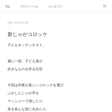
Top
プロフィール
コンセプト
お申込み・内容・料金
セミナーのご案内
2021.05.22 21:25
オンライン個別食事相談
Point of view
コラム
Link
新じゃがコロッケ
SNS
子どもキッチンＤＡＹ。
週に一回、子ども達が
好きなものを作る日😊
今回は作業が楽しいコロッケを選び、
ふかしたじゃが芋を
マッシャーで潰したり、
具を色んな形に丸めたり。