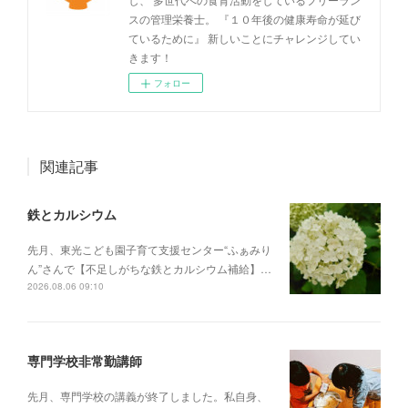
スの管理栄養士。 『１０年後の健康寿命が延び
ているために』 新しいことにチャレンジしてい
きます！
フォロー
関連記事
鉄とカルシウム
先月、東光こども園子育て支援センター“ふぁみり
ん”さんで【不足しがちな鉄とカルシウム補給】…
2026.08.06 09:10
専門学校非常勤講師
先月、専門学校の講義が終了しました。私自身、