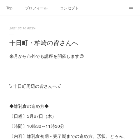
Top
プロフィール
コンセプト
お申込み・内容・料金
セミナーのご案内
2021.05.10 02:24
オンライン個別食事相談
Point of view
コラム
Link
十日町・柏崎の皆さんへ
SNS
来月から市外でも講座を開催します😊
\\ 十日町周辺の皆さんへ //
◆離乳食の進め方◆
〔日程〕5月27日（木）
〔時間〕10時30～11時30分
〔内容〕離乳食初期～完了期までの進め方、形状、とろみ、