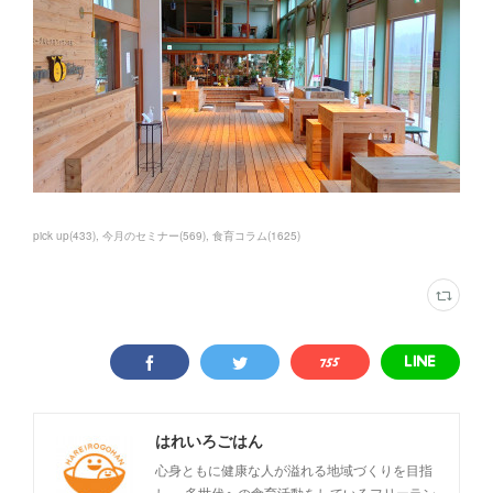
pick up
(
433
)
今月のセミナー
(
569
)
食育コラム
(
1625
)
はれいろごはん
心身ともに健康な人が溢れる地域づくりを目指
し、 多世代への食育活動をしているフリーラン