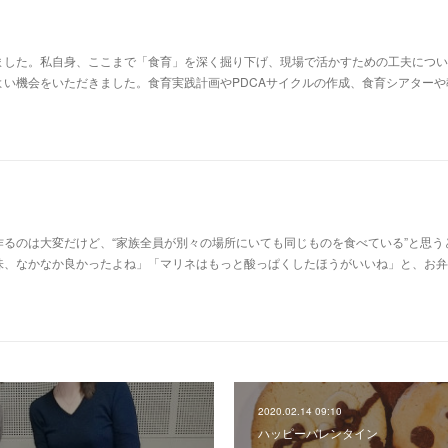
ました。私自身、ここまで「食育」を深く掘り下げ、現場で活かすための工夫につい
よい機会をいただきました。食育実践計画やPDCAサイクルの作成、食育シアターや
るのは大変だけど、“家族全員が別々の場所にいても同じものを食べている”と思う
味、なかなか良かったよね」「マリネはもっと酸っぱくしたほうがいいね」と、お弁
2020.02.14 09:10
ハッピーバレンタイン