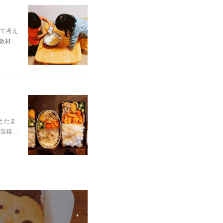
て考え
教材…
とたま
当箱…