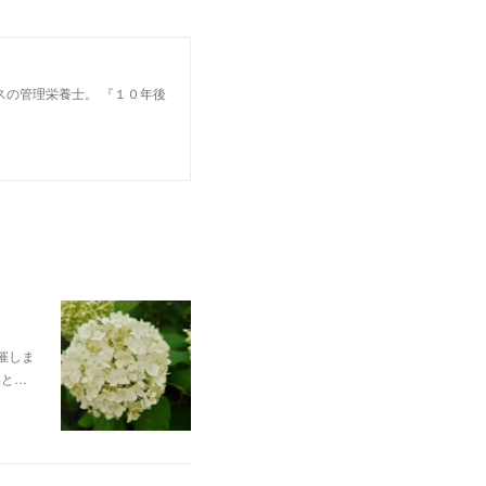
スの管理栄養士。 『１０年後
催しま
いと…