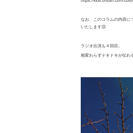
https://kids.ohbsn.com/col
なお、このコラムの内容につ
いたします😊
ラジオ出演も４回目。
相変わらずドキドキが伝わる