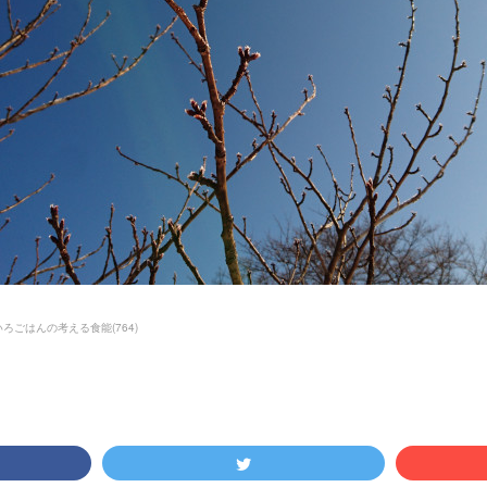
いろごはんの考える食能
(
764
)