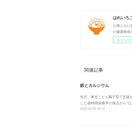
はれいろ
心身ともに
の健康寿命
フォロ
関連記事
鉄とカルシウム
先月、東光こども園子育て支援セ
した😄時間栄養学の視点からで
2026.08.06 09:10