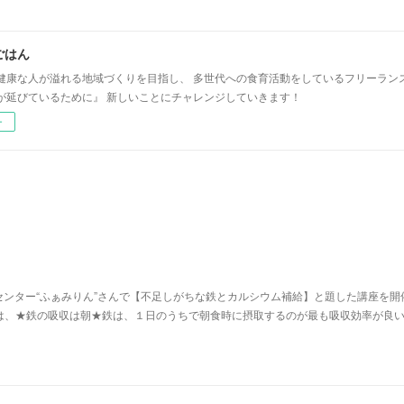
ごはん
健康な人が溢れる地域づくりを目指し、 多世代への食育活動をしているフリーラン
が延びているために』 新しいことにチャレンジしていきます！
ー
ンター“ふぁみりん”さんで【不足しがちな鉄とカルシウム補給】と題した講座を開
は、★鉄の吸収は朝★​鉄は、１日のうちで朝食時に摂取するのが最も吸収効率が良