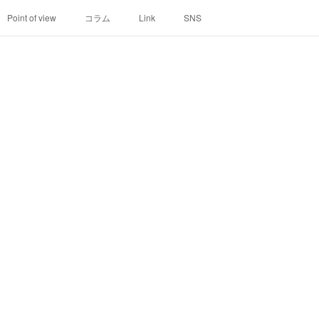
Point of view
コラム
Link
SNS