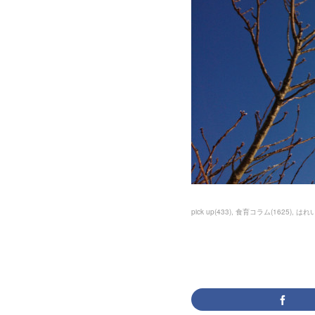
pick up
(
433
)
食育コラム
(
1625
)
はれ