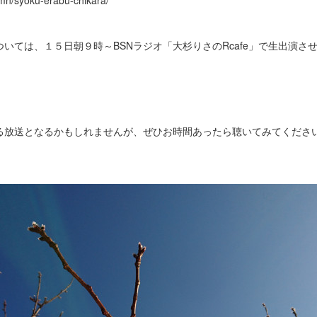
umn/syoku-erabu-chikara/
いては、１５日朝９時～BSNラジオ「大杉りさのRcafe」で生出演さ
放送となるかもしれませんが、ぜひお時間あったら聴いてみてください(*