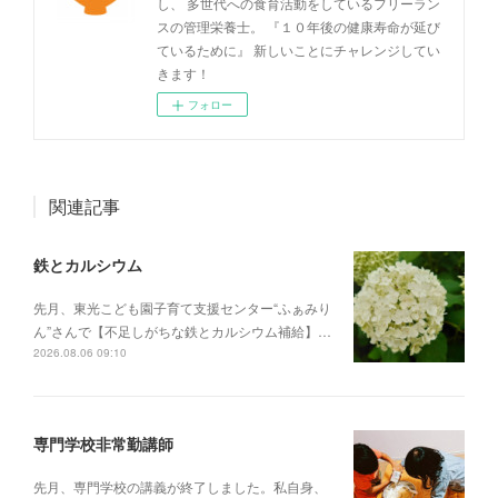
し、 多世代への食育活動をしているフリーラン
スの管理栄養士。 『１０年後の健康寿命が延び
ているために』 新しいことにチャレンジしてい
きます！
フォロー
関連記事
鉄とカルシウム
先月、東光こども園子育て支援センター“ふぁみり
ん”さんで【不足しがちな鉄とカルシウム補給】…
2026.08.06 09:10
専門学校非常勤講師
先月、専門学校の講義が終了しました。私自身、