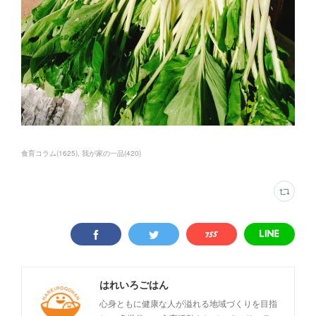
食育コラム
(
1625
)
我が家の一品
(
420
)
はれいろごはん
心身ともに健康な人が溢れる地域づくりを目指