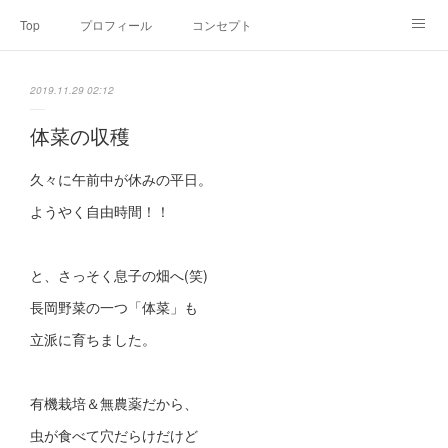
Top
プロフィール
コンセプト
お申込み・内容・料金
セミナーのご案内
2019.11.29 02:12
オンライン個別食事相談
Point of view
コラム
Link
体菜の収穫
SNS
久々に午前中が休みの平日。
ようやく自由時間！！
と、さっそく息子の畑へ(笑)
長岡野菜の一つ「体菜」も
立派に育ちました。
有機栽培＆無農薬だから、
虫が食べて穴だらけだけど