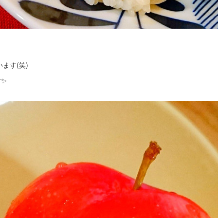
！
ます(笑)
す✨