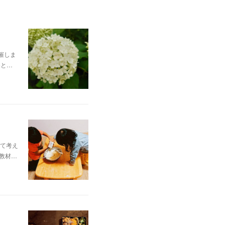
催しま
いと…
て考え
教材…