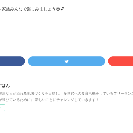
家族みんなで楽しみましょう😆💕
ごはん
健康な人が溢れる地域づくりを目指し、 多世代への食育活動をしているフリーラン
が延びているために』 新しいことにチャレンジしていきます！
ー