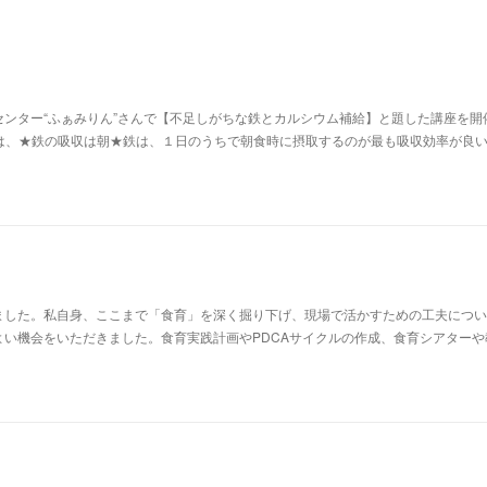
ンター“ふぁみりん”さんで【不足しがちな鉄とカルシウム補給】と題した講座を開
は、★鉄の吸収は朝★​鉄は、１日のうちで朝食時に摂取するのが最も吸収効率が良
ました。私自身、ここまで「食育」を深く掘り下げ、現場で活かすための工夫につい
よい機会をいただきました。食育実践計画やPDCAサイクルの作成、食育シアターや