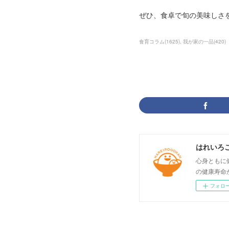
ぜひ、食卓で旬の美味しさを
食育コラム
(
1625
)
我が家の一品
(
420
)
はれいろ
心身ともに
の健康寿命
フォロ