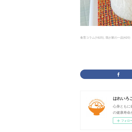
食育コラム
(
1625
)
我が家の一品
(
420
)
はれいろ
心身ともに
の健康寿命
フォロ