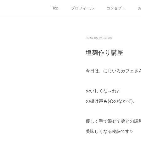
Top
プロフィール
コンセプト
2019.05.24 08:55
塩麹作り講座
今日は、にじいろカフェさ
おいしくな～れ♪
の掛け声も(心のなかで)、
優しく手で混ぜて麹との調
美味しくなる秘訣です✨