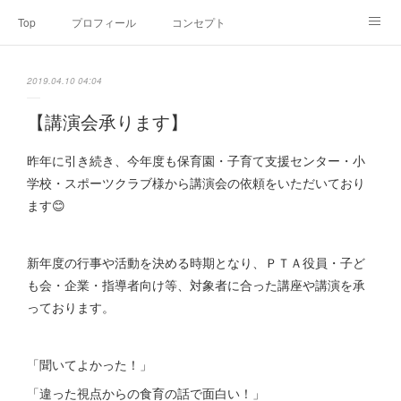
Top
プロフィール
コンセプト
お申込み・内容・料金
セミナーのご案内
2019.04.10 04:04
オンライン個別食事相談
Point of view
コラム
Link
【講演会承ります】
SNS
昨年に引き続き、今年度も保育園・子育て支援センター・小
学校・スポーツクラブ様から講演会の依頼をいただいており
ます😊
新年度の行事や活動を決める時期となり、ＰＴＡ役員・子ど
も会・企業・指導者向け等、対象者に合った講座や講演を承
っております。
「聞いてよかった！」
「違った視点からの食育の話で面白い！」