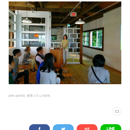
pick up
(
433
)
食育コラム
(
1625
)