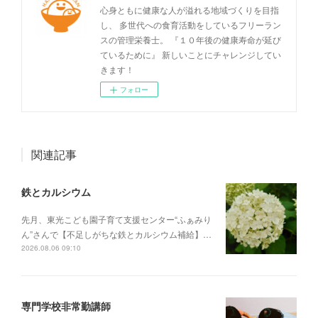
心身ともに健康な人が溢れる地域づくりを目指
し、 多世代への食育活動をしているフリーラン
スの管理栄養士。 『１０年後の健康寿命が延び
ているために』 新しいことにチャレンジしてい
きます！
フォロー
関連記事
鉄とカルシウム
先月、東光こども園子育て支援センター“ふぁみり
ん”さんで【不足しがちな鉄とカルシウム補給】…
2026.08.06 09:10
専門学校非常勤講師