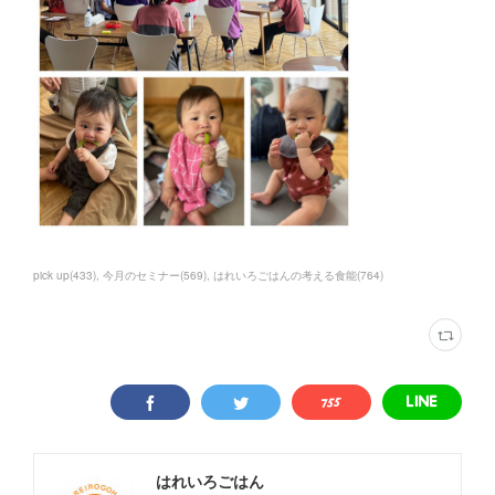
pick up
(
433
)
今月のセミナー
(
569
)
はれいろごはんの考える食能
(
764
)
はれいろごはん