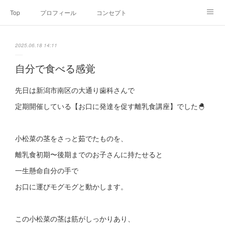
Top
プロフィール
コンセプト
お申込み・内容・料金
セミナーのご案内
2025.06.18 14:11
オンライン個別食事相談
Point of view
コラム
Link
自分で食べる感覚
SNS
先日は新潟市南区の大通り歯科さんで
定期開催している【お口に発達を促す離乳食講座】でした🐣
小松菜の茎をさっと茹でたものを、
離乳食初期〜後期までのお子さんに持たせると
一生懸命自分の手で
お口に運びモグモグと動かします。
この小松菜の茎は筋がしっかりあり、