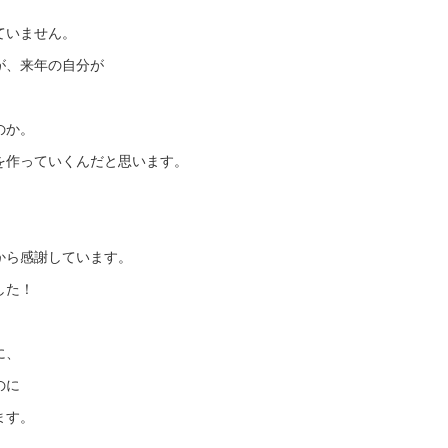
ていません。
が、来年の自分が
のか。
を作っていくんだと思います。
、
から感謝しています。
した！
に、
のに
ます。