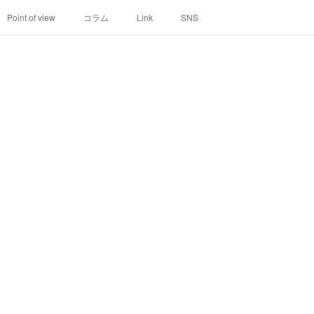
Point of view
コラム
Link
SNS