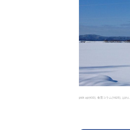
pick up
(
433
)
食育コラム
(
1625
)
はれ