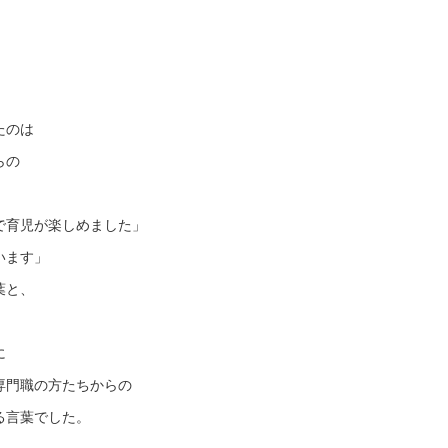
。
たのは
らの
」
で育児が楽しめました」
います」
葉と、
に
専門職の方たちからの
る言葉でした。