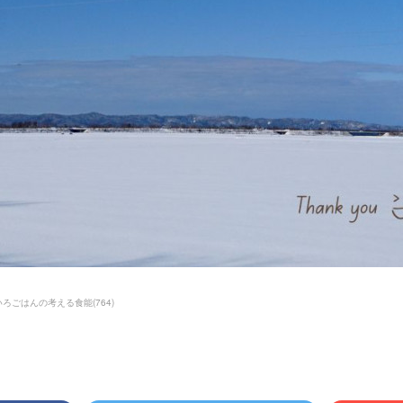
いろごはんの考える食能
(
764
)