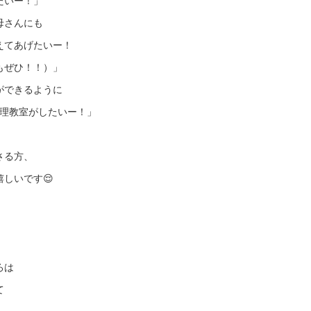
たいー！」
母さんにも
えてあげたいー！
もぜひ！！）」
ができるように
け料理教室がしたいー！」
さる方、
しいです😌
ろは
て