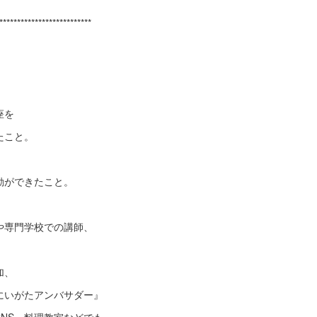
**************************
座を
たこと。
動ができたこと。
や専門学校での講師、
、
加、
にいがたアンバサダー』