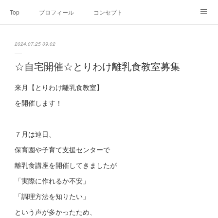
Top
プロフィール
コンセプト
お申込み・内容・料金
セミナーのご案内
2024.07.25 09:02
オンライン個別食事相談
Point of view
コラム
Link
☆自宅開催☆とりわけ離乳食教室募集
SNS
来月【とりわけ離乳食教室】
を開催します！
７月は連日、
保育園や子育て支援センターで
離乳食講座を開催してきましたが
「実際に作れるか不安」
「調理方法を知りたい」
という声が多かったため、