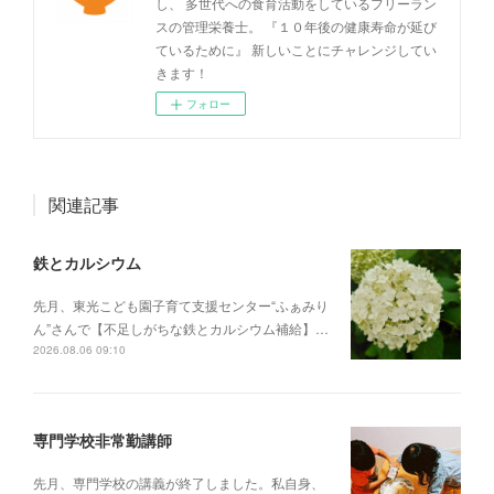
し、 多世代への食育活動をしているフリーラン
スの管理栄養士。 『１０年後の健康寿命が延び
ているために』 新しいことにチャレンジしてい
きます！
フォロー
関連記事
鉄とカルシウム
先月、東光こども園子育て支援センター“ふぁみり
ん”さんで【不足しがちな鉄とカルシウム補給】…
2026.08.06 09:10
専門学校非常勤講師
先月、専門学校の講義が終了しました。私自身、