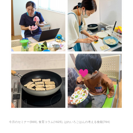
今月のセミナー
(
569
)
食育コラム
(
1625
)
はれいろごはんの考える食能
(
764
)