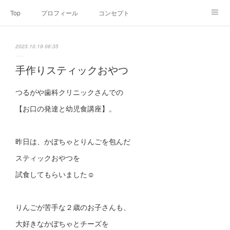
Top
プロフィール
コンセプト
お申込み・内容・料金
セミナーのご案内
2023.10.19 06:35
オンライン個別食事相談
Point of view
コラム
Link
手作りスティックおやつ
SNS
つるがや歯科クリニックさんでの
【お口の発達と幼児食講座】。
昨日は、かぼちゃとりんごを包んだ
スティックおやつを
試食してもらいました☺
りんごが苦手な２歳のお子さんも、
大好きなかぼちゃとチーズを