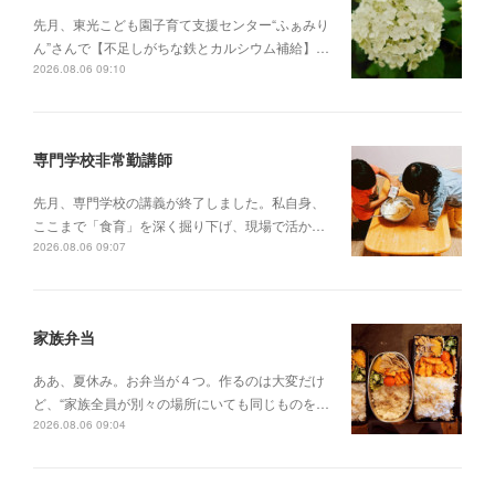
先月、東光こども園子育て支援センター“ふぁみり
ん”さんで【不足しがちな鉄とカルシウム補給】…
2026.08.06 09:10
専門学校非常勤講師
先月、専門学校の講義が終了しました。私自身、
ここまで「食育」を深く掘り下げ、現場で活か…
2026.08.06 09:07
家族弁当
ああ、夏休み。お弁当が４つ。作るのは大変だけ
ど、“家族全員が別々の場所にいても同じものを…
2026.08.06 09:04