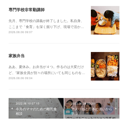
専門学校非常勤講師
先月、専門学校の講義が終了しました。私自身、
ここまで「食育」を深く掘り下げ、現場で活か…
2026.08.06 09:07
家族弁当
ああ、夏休み。お弁当が４つ。作るのは大変だけ
ど、“家族全員が別々の場所にいても同じものを…
2026.08.06 09:04
2022.06.10 07:15
2022.06.08 03:20
今月のママのための離乳食
アメリカと日本の違いから
相談
学ぶ