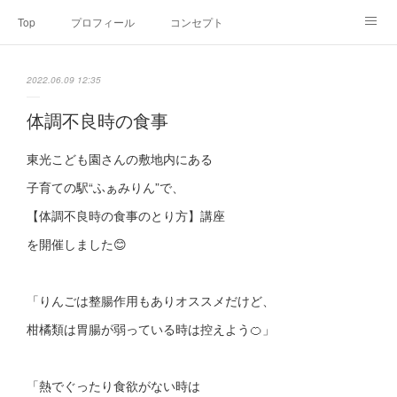
Top
プロフィール
コンセプト
お申込み・内容・料金
セミナーのご案内
2022.06.09 12:35
オンライン個別食事相談
Point of view
コラム
Link
体調不良時の食事
SNS
東光こども園さんの敷地内にある
子育ての駅“ふぁみりん”で、
【体調不良時の食事のとり方】講座
を開催しました😊
「りんごは整腸作用もありオススメだけど、
柑橘類は胃腸が弱っている時は控えよう🍊」
「熱でぐったり食欲がない時は