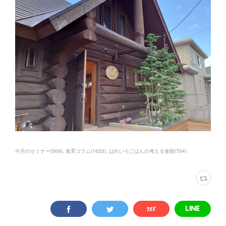
今月のセミナー
(
569
)
食育コラム
(
1625
)
はれいろごはんの考える食能
(
764
)