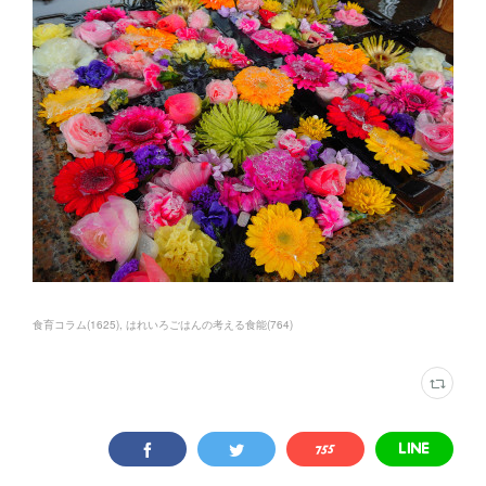
食育コラム
(
1625
)
はれいろごはんの考える食能
(
764
)