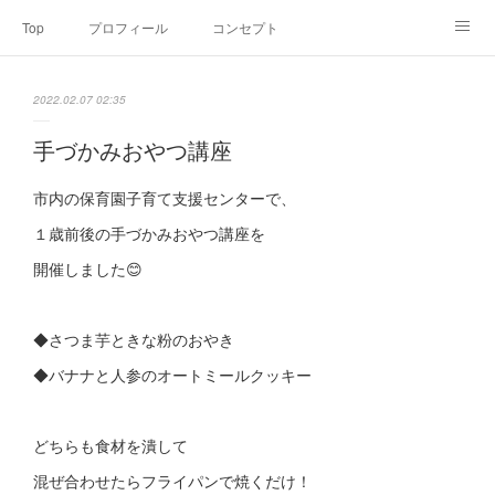
Top
プロフィール
コンセプト
お申込み・内容・料金
セミナーのご案内
2022.02.07 02:35
オンライン個別食事相談
Point of view
コラム
Link
手づかみおやつ講座
SNS
市内の保育園子育て支援センターで、
１歳前後の手づかみおやつ講座を
開催しました😊
◆さつま芋ときな粉のおやき
◆バナナと人参のオートミールクッキー
どちらも食材を潰して
混ぜ合わせたらフライパンで焼くだけ！