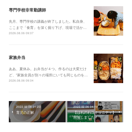
専門学校非常勤講師
先月、専門学校の講義が終了しました。私自身、
ここまで「食育」を深く掘り下げ、現場で活か…
2026.08.06 09:07
家族弁当
ああ、夏休み。お弁当が４つ。作るのは大変だけ
ど、“家族全員が別々の場所にいても同じものを…
2026.08.06 09:04
2022.02.08 01:23
2022.02.06 04:10
育児の正解
【はれのわコミュニティ】
開催しました！