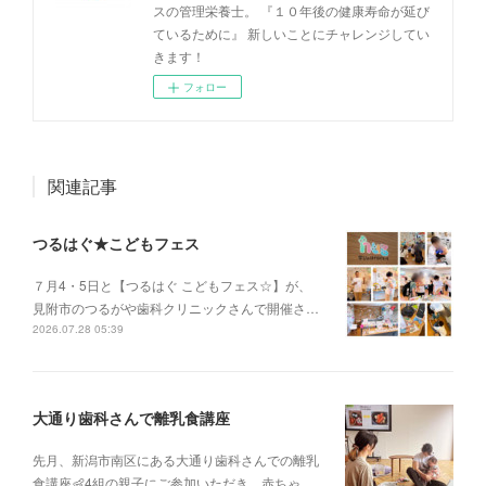
スの管理栄養士。 『１０年後の健康寿命が延び
ているために』 新しいことにチャレンジしてい
きます！
フォロー
関連記事
つるはぐ★こどもフェス
７月4・5日と【つるはぐ こどもフェス☆】が、
見附市のつるがや歯科クリニックさんで開催さ…
2026.07.28 05:39
大通り歯科さんで離乳食講座
先月、新潟市南区にある大通り歯科さんでの離乳
食講座👶4組の親子にご参加いただき、赤ちゃ…