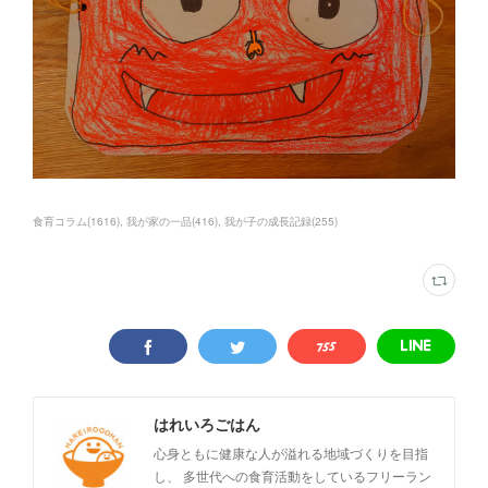
食育コラム
(
1616
)
我が家の一品
(
416
)
我が子の成長記録
(
255
)
はれいろごはん
心身ともに健康な人が溢れる地域づくりを目指
し、 多世代への食育活動をしているフリーラン