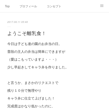
Top
プロフィール
コンセプト
お申込み・内容・料金
セミナーのご案内
2017.09.11 05:49
オンライン個別食事相談
Point of view
コラム
Link
ようこそ離乳食！
SNS
今日は子ども達の園のお弁当の日。
普段の主人の弁当は簡単にできますが
（愛はこもっていますよ・・・）
少し早起きしてキャラ弁を作りました。
と言うか、まさかのリクエストで
残り１０分で無理やり
キャラ弁に仕立て上げました！
完成度はかなり低かったのに、