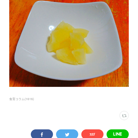
食育コラム
(
1616
)