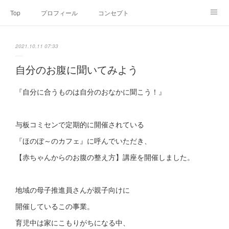
Top
プロフィール
コンセプト
お申込み・内容・料金
セミナーのご案内
2021.10.11 07:33
オンライン個別食事相談
Point of view
コラム
Link
自分のお腹に聞いてみよう
SNS
『自分に合うものは自分のおなかに聞こう！』
与板コミセンで定期的に開催されている
『ほのぼ～のカフェ』に呼んでいただき、
【赤ちゃんからのお腹の整え方】講座を開催しました。
地域の母子推進員さんが親子向けに
開催しているこの事業。
育児中は家にこもりがちになる中、