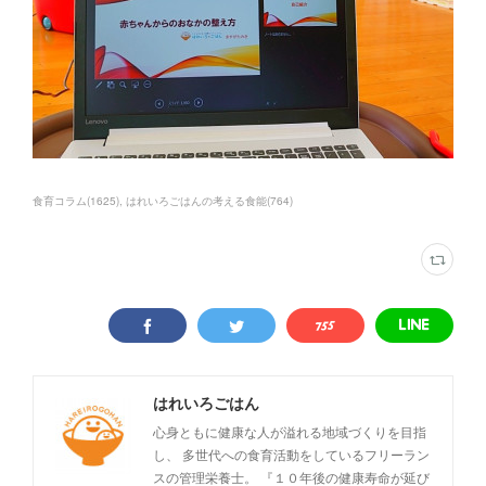
食育コラム
(
1625
)
はれいろごはんの考える食能
(
764
)
はれいろごはん
心身ともに健康な人が溢れる地域づくりを目指
し、 多世代への食育活動をしているフリーラン
スの管理栄養士。 『１０年後の健康寿命が延び