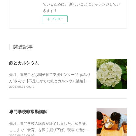
ているために』 新しいことにチャレンジしてい
きます！
フォロー
関連記事
鉄とカルシウム
先月、東光こども園子育て支援センター“ふぁみり
ん”さんで【不足しがちな鉄とカルシウム補給】…
2026.08.06 09:10
専門学校非常勤講師
先月、専門学校の講義が終了しました。私自身、
ここまで「食育」を深く掘り下げ、現場で活か…
2026.08.06 09:07