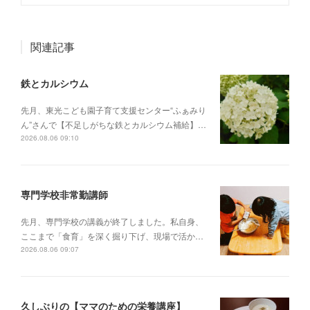
関連記事
鉄とカルシウム
先月、東光こども園子育て支援センター“ふぁみり
ん”さんで【不足しがちな鉄とカルシウム補給】…
2026.08.06 09:10
専門学校非常勤講師
先月、専門学校の講義が終了しました。私自身、
ここまで「食育」を深く掘り下げ、現場で活か…
2026.08.06 09:07
久しぶりの【ママのための栄養講座】