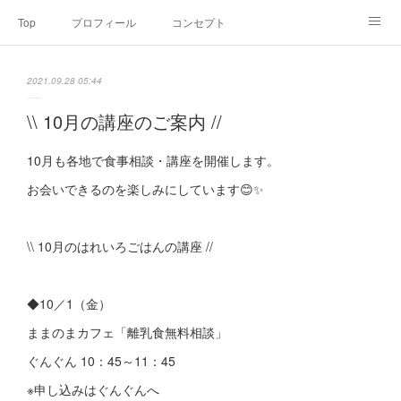
Top
プロフィール
コンセプト
お申込み・内容・料金
セミナーのご案内
2021.09.28 05:44
オンライン個別食事相談
Point of view
コラム
Link
\\ 10月の講座のご案内 //
SNS
10月も各地で食事相談・講座を開催します。
お会いできるのを楽しみにしています😊✨
\\ 10月のはれいろごはんの講座 //
◆10／1（金）
ままのまカフェ「離乳食無料相談」
ぐんぐん 10：45～11：45
※申し込みはぐんぐんへ