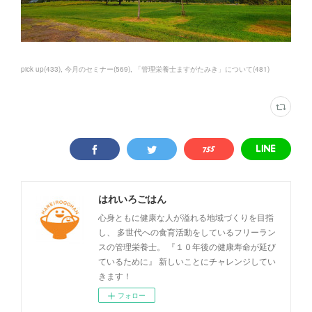
pick up
(
433
)
今月のセミナー
(
569
)
「管理栄養士ますがたみき」について
(
481
)
はれいろごはん
心身ともに健康な人が溢れる地域づくりを目指
し、 多世代への食育活動をしているフリーラン
スの管理栄養士。 『１０年後の健康寿命が延び
ているために』 新しいことにチャレンジしてい
きます！
フォロー