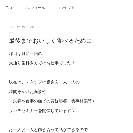
Top
プロフィール
コンセプト
お申込み・内容・料金
セミナーのご案内
2021.06.15 02:20
オンライン個別食事相談
Point of view
コラム
Link
最後までおいしく食べるために
SNS
昨日は月に一回の
大通り歯科さんでのお仕事でした！
現在は、スタッフの皆さん一人一人の
時間をかけた面談や
（栄養や食事の面での質疑応答、食事相談等）、
ランチセミナーを開催しています😊
お一人お一人と向き合って話ができるので、