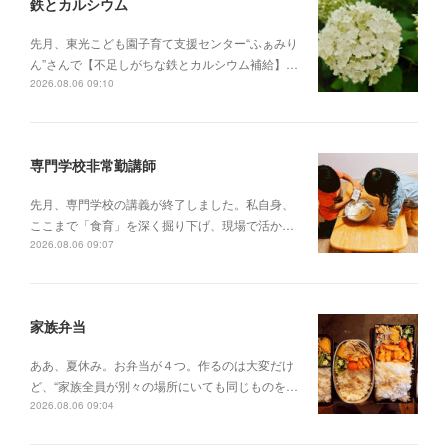
鉄とカルシウム
先月、東光こども園子育て支援センター“ふぁみり
ん”さんで【不足しがちな鉄とカルシウム補給】…
2026.08.06 09:10
専門学校非常勤講師
先月、専門学校の講義が終了しました。私自身、
ここまで「食育」を深く掘り下げ、現場で活か…
2026.08.06 09:07
家族弁当
ああ、夏休み。お弁当が４つ。作るのは大変だけ
ど、“家族全員が別々の場所にいても同じものを…
2026.08.06 09:04