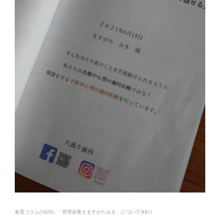
食育コラム
(
1625
)
「管理栄養士ますがたみき」について
(
481
)