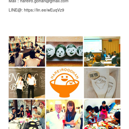
Mail：hareiro.gohan@gmail.com
LINE@: https://lin.ee/wEuqVz9