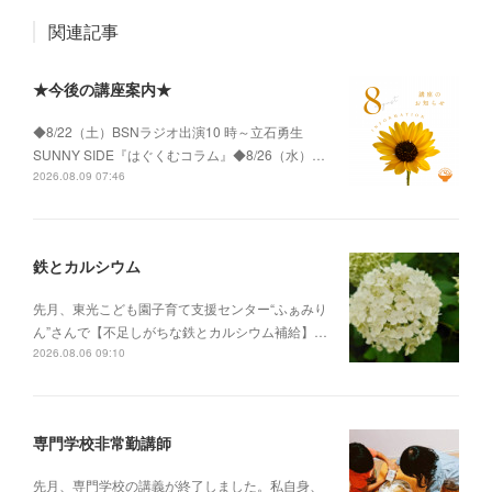
関連記事
★今後の講座案内★
◆8/22（土）BSNラジオ出演10 時～立石勇生
SUNNY SIDE『はぐくむコラム』◆8/26（水）…
2026.08.09 07:46
鉄とカルシウム
先月、東光こども園子育て支援センター“ふぁみり
ん”さんで【不足しがちな鉄とカルシウム補給】…
2026.08.06 09:10
専門学校非常勤講師
先月、専門学校の講義が終了しました。私自身、