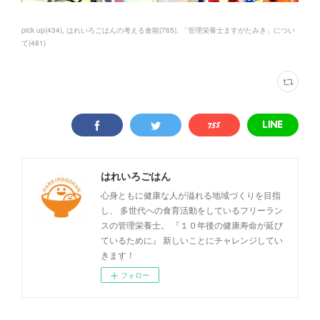
pick up
(
434
)
はれいろごはんの考える食能
(
765
)
「管理栄養士ますがたみき」につい
て
(
481
)
はれいろごはん
心身ともに健康な人が溢れる地域づくりを目指
し、 多世代への食育活動をしているフリーラン
スの管理栄養士。 『１０年後の健康寿命が延び
ているために』 新しいことにチャレンジしてい
きます！
フォロー