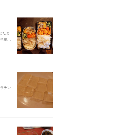
とたま
当箱…
ラチン