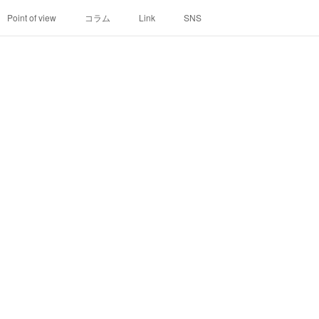
Point of view
コラム
Link
SNS