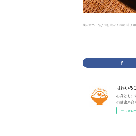
我が家の一品
(
420
)
我が子の成長記録
(
はれいろ
心身ともに
の健康寿命
フォロ