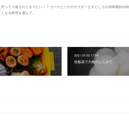
ん作って３食をのりきりたい！＊ゴーヤとツナのサラダ＊なすとしその赤味噌炒め時
しくなる料理を選んで。
2021.03.02 17:58
炊飯器で大根のしたゆで