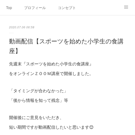
Top
プロフィール
コンセプト
お申込み・内容・料金
セミナーのご案内
2020.07.06 06:58
オンライン個別食事相談
Point of view
コラム
Link
動画配信【スポーツを始めた小学生の食講
座】
SNS
先週末『スポーツを始めた小学生の食講座』
をオンラインＺＯＯＭ講座で開催しました。
「タイミングが合わなかった」
「後から情報を知って残念」等
開催後にご意見をいただき、
短い期間ですが動画配信したいと思います😊